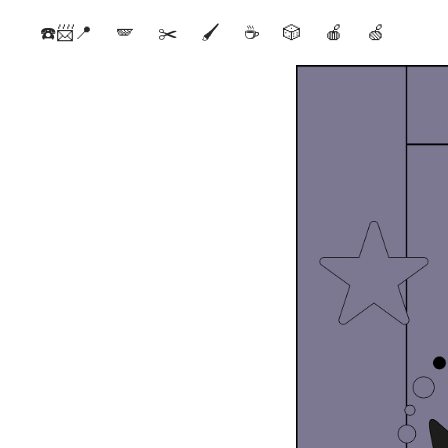
☎️📨📍
🪽
✂️
🖌️
☕️
🎲
🍎
🍏